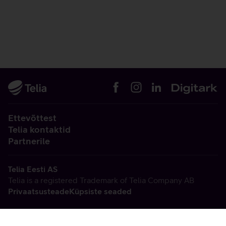
Ettevõttest
Telia kontaktid
Partnerile
Telia Eesti AS
Telia is a registered Trademark of Telia Company AB
Privaatsusteade
Küpsiste seaded