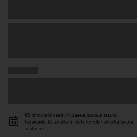
Andmete
laadimine
Kampaania
Andmete
pakkumised:
laadimine
Andmete
Kõiki tooteid saad
14 päeva jooksul
tasuta
laadimine
tagastada. Kuupakkumistele kehtib lisaks ka tasuta
saatmine.