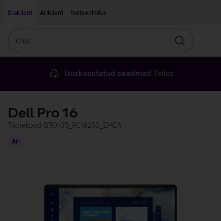
Liigu edasi põhisisu juurde
Ligipääsetavus
Eraklient
Äriklient
Iseteenindus
Otsi
Otsin
Uuskasutatud seadmed
Telias
Dell Pro 16
Tootekood: BTO105_PC16250_EMEA
Äri