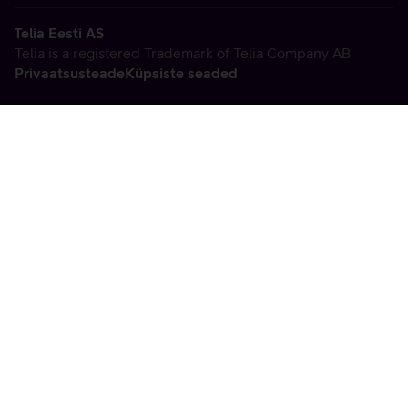
Telia Eesti AS
Telia is a registered Trademark of Telia Company AB
Privaatsusteade
Küpsiste seaded
Vabandame, tekkis
tehniline viga