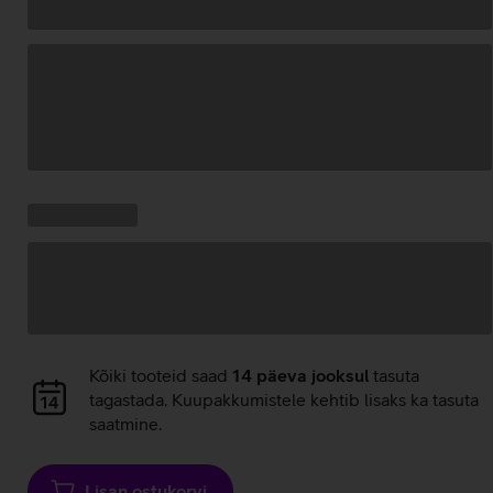
Andmete
laadimine
Kampaania
Andmete
pakkumised:
laadimine
Andmete
Kõiki tooteid saad
14 päeva jooksul
tasuta
laadimine
tagastada. Kuupakkumistele kehtib lisaks ka tasuta
saatmine.
Lisan ostukorvi