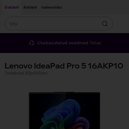
Liigu edasi põhisisu juurde
Ligipääsetavus
Eraklient
Äriklient
Iseteenindus
Otsi
Otsin
Uuskasutatud seadmed
Telias
Lenovo IdeaPad Pro 5 16AKP10
Tootekood: 83jn000jmx