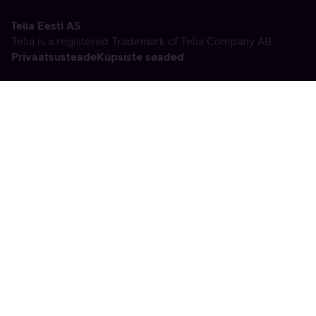
Telia Eesti AS
Telia is a registered Trademark of Telia Company AB
Privaatsusteade
Küpsiste seaded
Vabandame, tekkis
tehniline viga