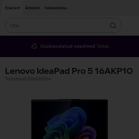
Liigu edasi põhisisu juurde
Ligipääsetavus
Eraklient
Äriklient
Iseteenindus
Otsi
Otsin
Uuskasutatud seadmed
Telias
Lenovo IdeaPad Pro 5 16AKP10
Tootekood: 83jn000jmx