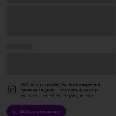
Загрузка
данных
Ставки
Загрузка
кампании:
данных
Загрузка
Любой товар можно бесплатно вернуть
в
данных
течение 14 дней.
Предложение месяца
включает также бесплатную доставку.
Добавить в корзину