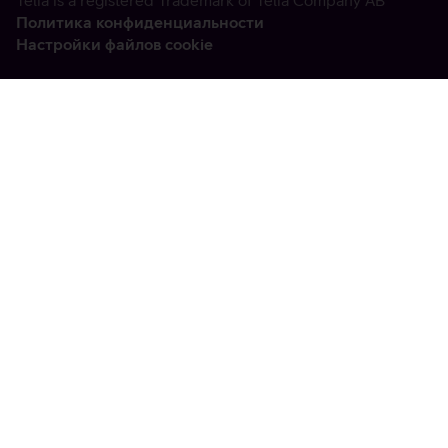
Telia is a registered Trademark of Telia Company AB
Политика конфиденциальности
Настройки файлов cookie
Vabandame, tekkis
tehniline viga
tx:undefined:ut:null