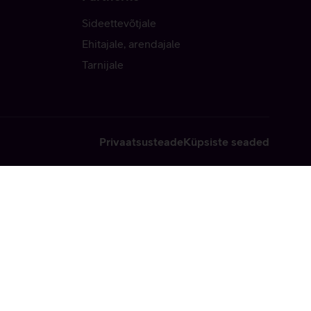
Sideettevõtjale
Ehitajale, arendajale
Tarnijale
Privaatsusteade
Küpsiste seaded