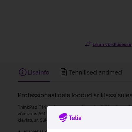
Lisan võrdlusesse
Lisainfo
Tehnilised andmed
Lisainfo
Professionaalidele loodud äriklassi sülea
ThinkPad T14 on Lenovo populaarseim äriklassi arvutit
võimekas AMD Ryzen 7 Pro 8840U protsessor, 16 GB põh
klaviatuur. Sülearvuti töötab Microsoft Windows 11 Pro
Võimekas AMD Ryzen 7 Pro 8840U protsessor.