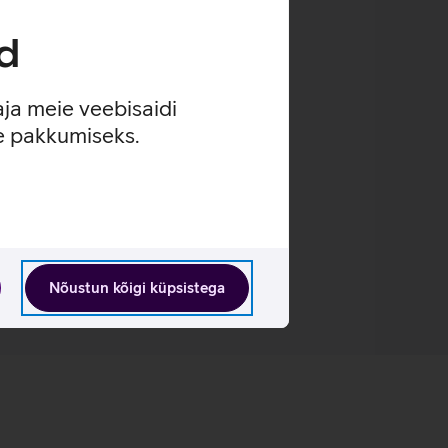
d
aja meie veebisaidi
se pakkumiseks.
Nõustun kõigi küpsistega