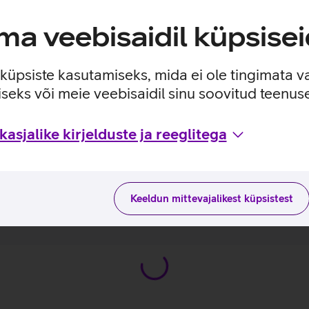
a veebisaidil küpsisei
ldumisvastase kattega ekraan.
e küpsiste kasutamiseks, mida ei ole tingimata v
seks või meie veebisaidil sinu soovitud teenu
asjalike kirjelduste ja reeglitega
a kasutusviisidega tootja kodulehel
 T14 G5_EST
Keeldun mittevajalikest küpsistest