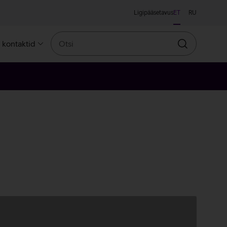
Ligipääsetavus
ET
RU
Otsi
a kontaktid
Otsin