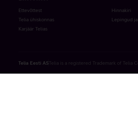
Ettevõttest
Hinnakiri
Telia ühiskonnas
Lepingud ja
Karjäär Telias
Telia Eesti AS
Telia is a registered Trademark of Telia