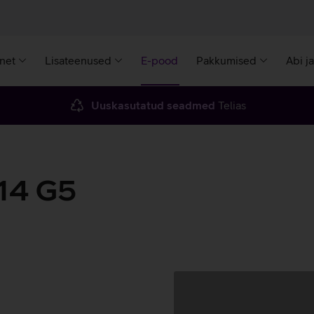
rnet
Lisateenused
E-pood
Pakkumised
Abi j
Uuskasutatud seadmed
Telias
14 G5