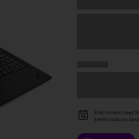
Andmete
laadimine
Kampaania
Andmete
pakkumised:
laadimine
Andmete
Kõiki tooteid saad
1
laadimine
kehtib lisaks ka tasu