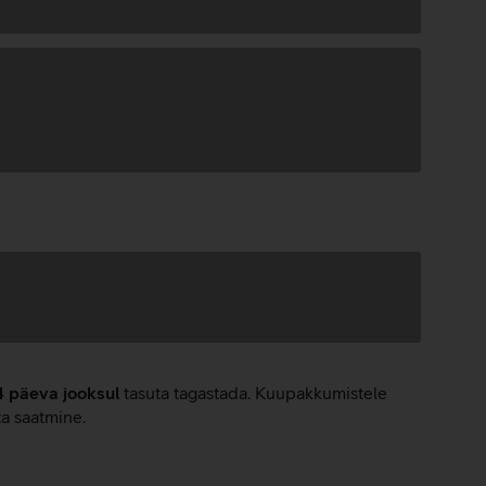
4 päeva jooksul
tasuta tagastada. Kuupakkumistele
ta saatmine.