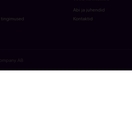
Abi ja juhendid
 tingimused
Kontaktid
 Company AB