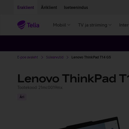
Liigu edasi põhisisu juurde
Ligipääsetavus
Eraklient
Äriklient
Iseteenindus
Mobiil
TV ja striiming
Inte
E-poe avaleht
Sülearvutid
Lenovo ThinkPad T14 G5
Lenovo ThinkPad T
Tootekood: 21mc0019mx
Äri