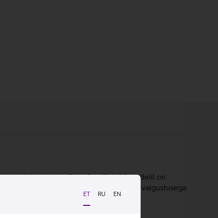
atiivsed lahendused. ThinkPad T14 G5 mudelil on
kuvasuhtega ekraan, pikk aku kestvus ja valgustusega
ET
RU
EN