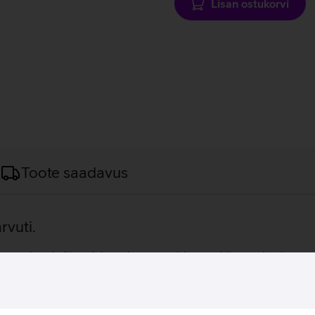
Lisan ostukorvi
Toote saadavus
rvuti.
e seeria, mis ühendab endas vastupidavuse, kiiruse ning innov
imälu ning 512 GB SSD ketas. Seadmel on ere 400-nitti 16:10 
 operatsioonisüsteemil, mis on ärikasutuseks sobivaim.