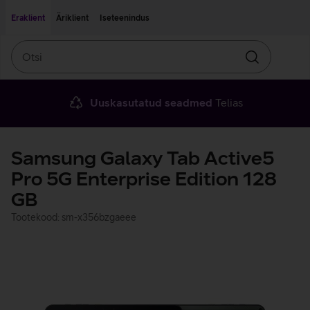
Liigu edasi põhisisu juurde
Ligipääsetavus
Eraklient
Äriklient
Iseteenindus
Otsi
Otsin
Uuskasutatud seadmed
Telias
Samsung Galaxy Tab Active5
Pro 5G Enterprise Edition 128
GB
Tootekood: sm-x356bzgaeee