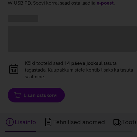
W USB PD. Soovi korral saad osta laadija
e‑poest
.
Kampaania
Andmete
pakkumised:
laadimine
Andmete
Kõiki tooteid saad
14 päeva jooksul
tasuta
laadimine
tagastada. Kuupakkumistele kehtib lisaks ka tasuta
saatmine.
Lisan ostukorvi
Lisainfo
Tehnilised andmed
Toot