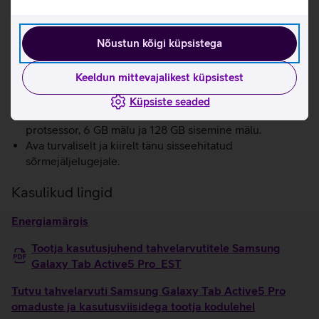
seadmele põrutuskindluse.
Kukkumistesti tulemused vastavad standardile MIL-
STD-810H. Vee- ja tolmukindlus vastab IP68
Nõustun kõigi küpsistega
kaitseklassile.
Tõhustatud lähiväljaside (NFC) muudab selle seadme
Keeldun mittevajalikest küpsistest
mobiilseks müügikohaks (mPOS), mis hõlbustab
maksete töötlemist sinu asukohas.
Küpsiste seaded
Kiirust tagavad Qualcomm Snapdragon 7s Gen 3
protsessor, 6 GB mälu ja 128 GB sisemine mälu.
Ava turvaliselt ja kiirelt tänu sisseehitatud
sõrmejäljelugejale.
Kasulikud lingid
Energiamärgis
Tootja kasutusjuhend tahvelarvutitele Samsung
Galaxy Tab Active5 Pro_EST
Tutvu tahvelarvuti Samsung Galaxy Tab Active5 Pro
omaduste ja kasutusviisidega tootja kodulehel