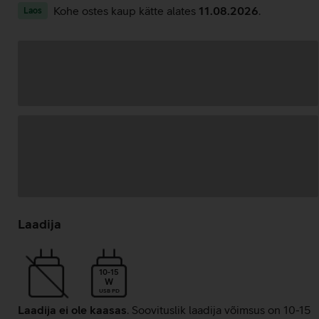
Kohe ostes kaup kätte alates
11.08.2026
.
Laos
Andmete
laadimine
Laadija
10-15
W
USB PD
Laadija ei ole kaasas
. Soovituslik laadija võimsus on 10-15