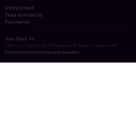
Ettevõttest
Telia kontaktid
Partnerile
Telia Eesti AS
Telia is a registered Trademark of Telia Company AB
Privaatsusteade
Küpsiste seaded