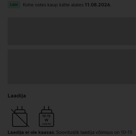
Kohe ostes kaup kätte alates
11.08.2026
.
Laos
Andmete
laadimine
Laadija
10-15
W
USB PD
Laadija ei ole kaasas
. Soovituslik laadija võimsus on 10-15