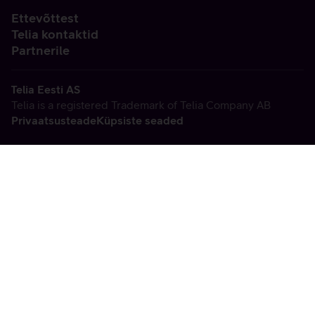
Ettevõttest
Telia kontaktid
Partnerile
Telia Eesti AS
Telia is a registered Trademark of Telia Company AB
Privaatsusteade
Küpsiste seaded