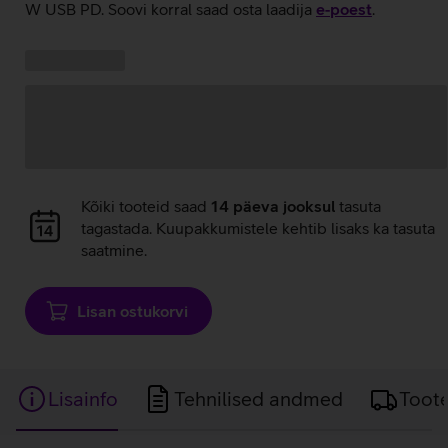
W USB PD. Soovi korral saad osta laadija
e‑poest
.
Kampaania
Andmete
pakkumised:
laadimine
Andmete
Kõiki tooteid saad
14 päeva jooksul
tasuta
laadimine
tagastada. Kuupakkumistele kehtib lisaks ka tasuta
saatmine.
Lisan ostukorvi
Lisainfo
Tehnilised andmed
Toot