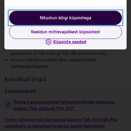
seadmele põrutuskindluse.
Kukkumistesti tulemused vastavad standardile MIL-
STD-810H. Vee- ja tolmukindlus vastab IP68
Nõustun kõigi küpsistega
kaitseklassile.
Tõhustatud lähiväljaside (NFC) muudab selle seadme
Keeldun mittevajalikest küpsistest
mobiilseks müügikohaks (mPOS), mis hõlbustab
maksete töötlemist sinu asukohas.
Küpsiste seaded
Kiirust tagavad Qualcomm Snapdragon 7s Gen 3
protsessor, 6 GB mälu ja 128 GB sisemine mälu.
Ava turvaliselt ja kiirelt tänu sisseehitatud
sõrmejäljelugejale.
Kasulikud lingid
Energiamärgis
Tootja kasutusjuhend tahvelarvutitele Samsung
Galaxy Tab Active5 Pro_EST
Tutvu tahvelarvuti Samsung Galaxy Tab Active5 Pro
omaduste ja kasutusviisidega tootja kodulehel