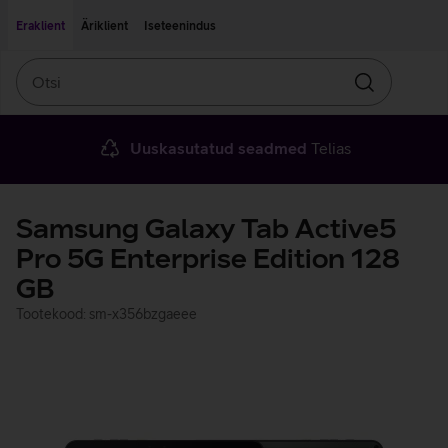
Liigu edasi põhisisu juurde
Ligipääsetavus
Eraklient
Äriklient
Iseteenindus
Otsi
Otsin
Uuskasutatud seadmed
Telias
Samsung Galaxy Tab Active5
Pro 5G Enterprise Edition 128
GB
Tootekood: sm-x356bzgaeee