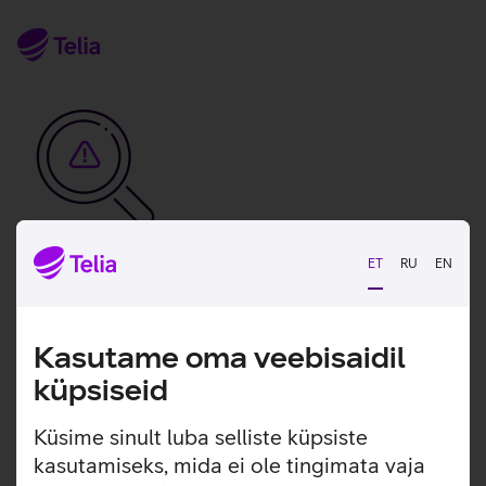
ET
RU
EN
Vabandame, tekkis
tehniline viga
Kasutame oma veebisaidil
tx:undefined:ut:null
küpsiseid
Seni saad meiega ühendust klienditeeninduse
Küsime sinult luba selliste küpsiste
numbril.
kasutamiseks, mida ei ole tingimata vaja